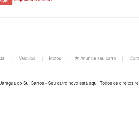
cial
|
Veículos
|
Motos
|
Anuncie seu carro
|
Cont
Jaraguá do Sul Carros - Seu carro novo está aqui! Todos os direitos r