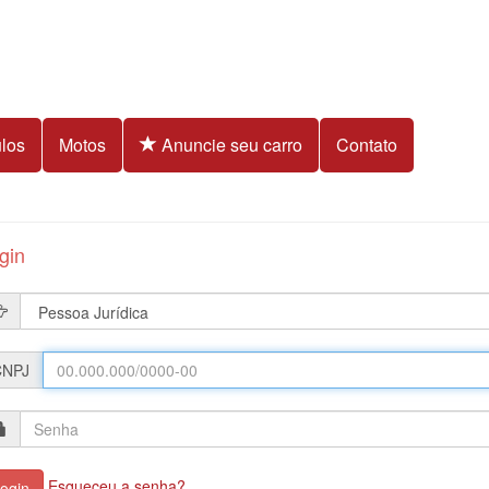
los
Motos
Anuncie seu carro
Contato
gin
CNPJ
Esqueceu a senha?
ogin