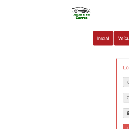
Inicial
Veícu
Lo
L