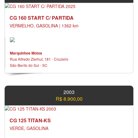
Controle de tração
Desembaçador traseiro
CG 160 START C/ PARTIDA
Direção elétrica
Direção hidráulica
VERMELHO, GASOLINA | 1362 km
Disqueteira
Distribuição eletrônica de frenagem
Dvd
Encosto de cabeça traseiro
Marquinhos Motos
Farois mascara negra
Rua Alfredo Zierhut, 181 - Cruzeiro
Farol de milha
São Bento do Sul - SC
Farol de neblina
Farol xenônio
Freio abs
Freios abs
2003
Gps
R$ 8.900,00
Kit gás
Kit multimídia
Limpador traseiro
CG 125 TITAN-KS
Manual
VERDE, GASOLINA
Mp3 player
Nota fiscal