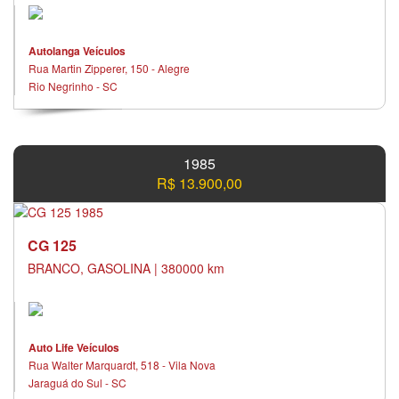
Painel digital
Pára-choques na cor do veículo
Piloto automático
Autolanga Veículos
Porta-copos
Rua Martin Zipperer, 150 - Alegre
Protetor de caçamba
Rio Negrinho - SC
Rádio e cd player
Rádio e toca fitas
Retrovisor eletrico
Retrovisor fotocrômico
1985
Retrovisores elétricos
R$ 13.900,00
Rodas de liga leve
Sensor de chuva
Sensor de estacionamento
CG 125
Som
BRANCO, GASOLINA | 380000 km
Teto solar
Tração 4x4
Travas elétricas
Turbo
Valor a vista para troca consultar.
Auto Life Veículos
Vidro elétrico traseiro
Rua Walter Marquardt, 518 - Vila Nova
Jaraguá do Sul - SC
Vidros elétricos