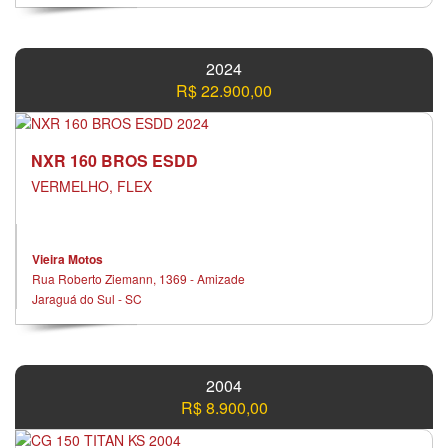
Volante com regulagem de altura
2024
R$ 22.900,00
NXR 160 BROS ESDD
VERMELHO, FLEX
Vieira Motos
Rua Roberto Ziemann, 1369 - Amizade
Jaraguá do Sul - SC
2004
R$ 8.900,00