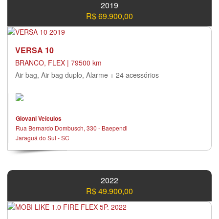
2019
R$ 69.900,00
VERSA 10
BRANCO, FLEX | 79500 km
Air bag, Air bag duplo, Alarme + 24 acessórios
Giovani Veículos
Rua Bernardo Dombusch, 330 - Baependi
Jaraguá do Sul - SC
2022
R$ 49.900,00