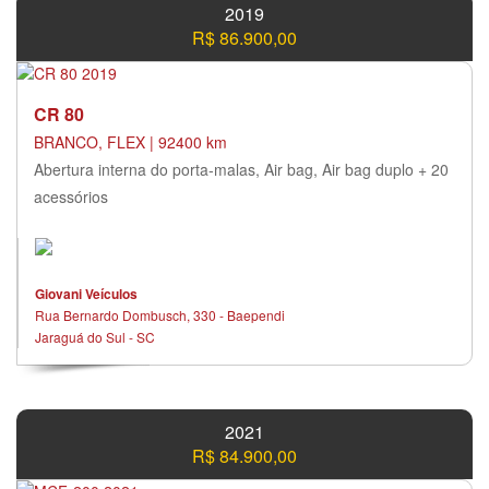
2019
R$ 86.900,00
CR 80
BRANCO, FLEX | 92400 km
Abertura interna do porta-malas, Air bag, Air bag duplo + 20
acessórios
Giovani Veículos
Rua Bernardo Dombusch, 330 - Baependi
Jaraguá do Sul - SC
2021
R$ 84.900,00