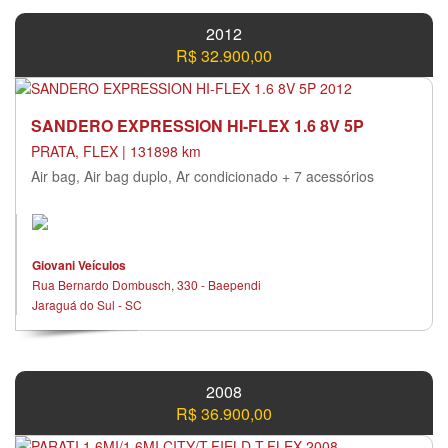
2012
R$ 32.900,00
SANDERO EXPRESSION HI-FLEX 1.6 8V 5P
PRATA, FLEX | 131898 km
Air bag, Air bag duplo, Ar condicionado + 7 acessórios
Giovani Veículos
Rua Bernardo Dombusch, 330 - Baependi
Jaraguá do Sul - SC
2008
R$ 36.900,00