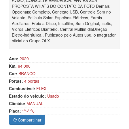
AVISO, CONSULTE VENDEDOR. ENVIES SUA
PROPOSTA WHATS DO CONTATO DA FOTO Demais
Opcionais: Completo, Conexão USB, Controle Som no
Volante, Película Solar, Espelhos Elétricos, Faróis
Auxiliares, Freio a Disco, Insulfilm, Som Original, Isofix,
Vidros Elétricos Dianteiro, Central MultimídiaDireção
Eletro-hidráulica.. Publicado pelo Autos 360, o integrador
oficial do Grupo OLX.
Ano:
2020
Km:
64.000
Cor:
BRANCO
Portas:
4 portas
Combustível:
FLEX
Estado do veículo:
Usado
Câmbio:
MANUAL
Placa:
***-***6
Compartilhar