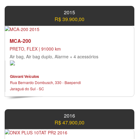
2015
R$ 39.900,00
MCA-200
PRETO, FLEX | 91000 km
Air bag, Air bag duplo, Alarme + 4 acessórios
Giovani Veículos
Rua Bernardo Dombusch, 330 - Baependi
Jaraguá do Sul - SC
2016
R$ 47.900,00