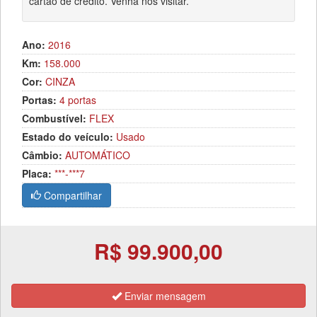
cartão de crédito. Venha nos visitar.
Ano:
2016
Km:
158.000
Cor:
CINZA
Portas:
4 portas
Combustível:
FLEX
Estado do veículo:
Usado
Câmbio:
AUTOMÁTICO
Placa:
***-***7
Compartilhar
R$ 99.900,00
Enviar mensagem