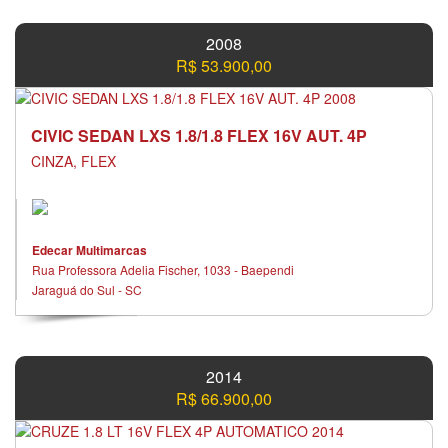
2008
R$ 53.900,00
CIVIC SEDAN LXS 1.8/1.8 FLEX 16V AUT. 4P
CINZA, FLEX
Edecar Multimarcas
Rua Professora Adelia Fischer, 1033 - Baependi
Jaraguá do Sul - SC
2014
R$ 66.900,00