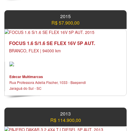
2015
R$ 57.900,00
FOCUS 1.6 S/1.6 SE FLEX 16V 5P AUT.
BRANCO, FLEX | 94000 km
Edecar Multimarcas
Rua Professora Adelia Fischer, 1033 - Baependi
Jaraguá do Sul - SC
2013
R$ 114.900,00