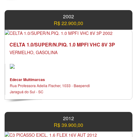
2002
R$ 22.900,00
CELTA 1.0/SUPER/N.PIQ. 1.0 MPFI VHC 8V 3P
VERMELHO, GASOLINA
Edecar Multimarcas
Rua Professora Adelia Fischer, 1033 - Baependi
Jaraguá do Sul - SC
2012
R$ 39.900,00