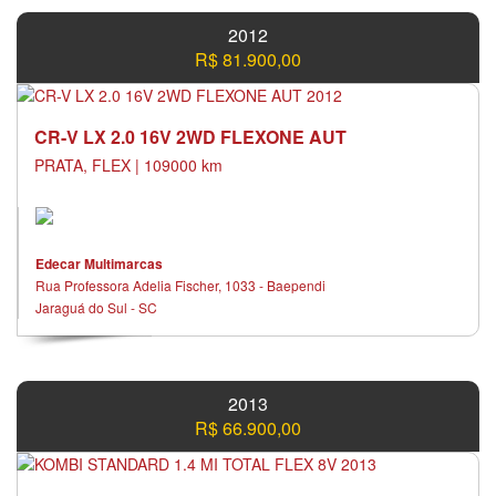
2012
R$ 81.900,00
CR-V LX 2.0 16V 2WD FLEXONE AUT
PRATA, FLEX | 109000 km
Edecar Multimarcas
Rua Professora Adelia Fischer, 1033 - Baependi
Jaraguá do Sul - SC
2013
R$ 66.900,00