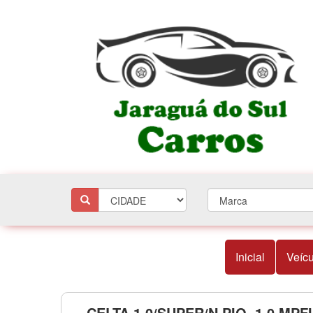
Inicial
Veícu
CELTA 1.0/SUPER/N.PIQ. 1.0 MPFI