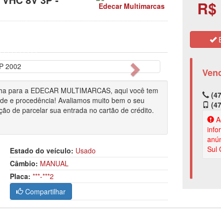
R$ 
Edecar Multimarcas
E
Próximo
Ven
Venha para a EDECAR MULTIMARCAS, aqui você tem
(47
ade e procedência! Avaliamos muito bem o seu
(47
ção de parcelar sua entrada no cartão de crédito.
Ao
info
anún
Sul 
Estado do veículo:
Usado
Câmbio:
MANUAL
Placa:
***-***2
Compartilhar