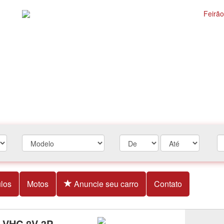
los
Motos
Anuncie seu carro
Contato
 VHC 8V 3P -