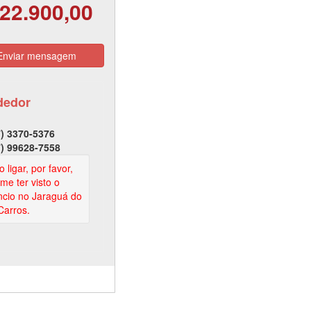
22.900,00
nviar mensagem
dedor
) 3370-5376
) 99628-7558
 ligar, por favor,
rme ter visto o
cio no Jaraguá do
Carros.