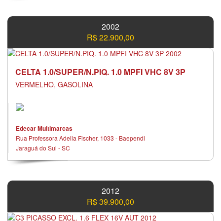
2002
R$ 22.900,00
CELTA 1.0/SUPER/N.PIQ. 1.0 MPFI VHC 8V 3P
VERMELHO, GASOLINA
Edecar Multimarcas
Rua Professora Adelia Fischer, 1033 - Baependi
Jaraguá do Sul - SC
2012
R$ 39.900,00