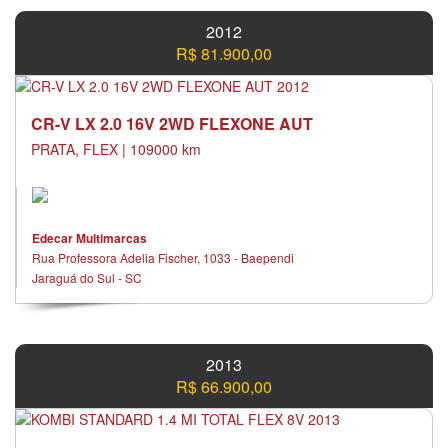
2012
R$ 81.900,00
CR-V LX 2.0 16V 2WD FLEXONE AUT
PRATA, FLEX | 109000 km
Edecar Multimarcas
Rua Professora Adelia Fischer, 1033 - Baependi
Jaraguá do Sul - SC
2013
R$ 66.900,00