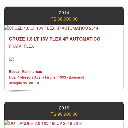
2014
R$ 66.900,00
CRUZE 1.8 LT 16V FLEX 4P AUTOMATICO
PRATA, FLEX
Edecar Multimarcas
Rua Professora Adelia Fischer, 1033 - Baependi
Jaraguá do Sul - SC
2016
R$ 99.900,00