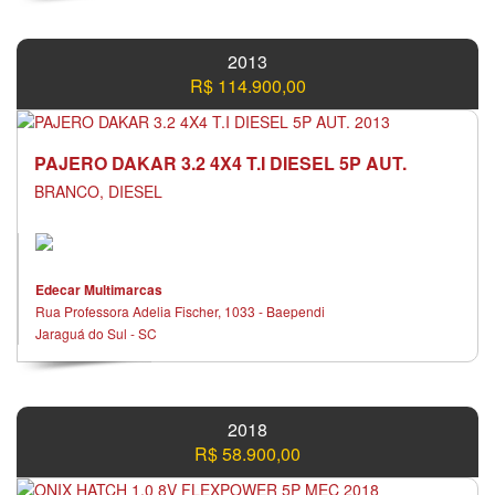
2013
R$ 114.900,00
PAJERO DAKAR 3.2 4X4 T.I DIESEL 5P AUT.
BRANCO, DIESEL
Edecar Multimarcas
Rua Professora Adelia Fischer, 1033 - Baependi
Jaraguá do Sul - SC
2018
R$ 58.900,00